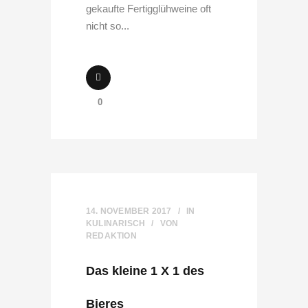
gekaufte Fertigglühweine oft
nicht so...
0
14. NOVEMBER 2017
IN
KULINARISCH
VON
REDAKTION
Das kleine 1 X 1 des
Bieres