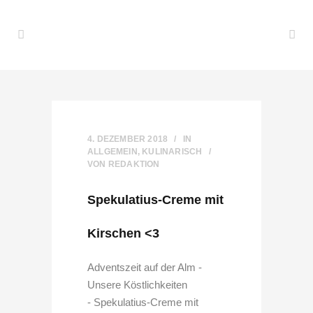
4. DEZEMBER 2018
IN
ALLGEMEIN
,
KULINARISCH
VON
REDAKTION
Spekulatius-Creme mit
Kirschen <3
Adventszeit auf der Alm -
Unsere Köstlichkeiten
- Spekulatius-Creme mit